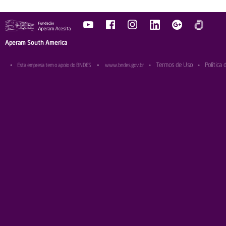
Aperam South America
Termos de Uso
Política 
•
Esta empresa tem o apoio do BNDES
•
www.bndes.gov.br
•
•