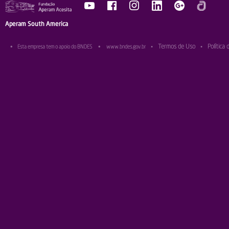
Aperam South America
Termos de Uso
Política 
•
Esta empresa tem o apoio do BNDES
•
www.bndes.gov.br
•
•