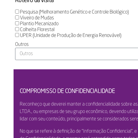
Roteiro da visita
Pesquisa (Melhoramento Genético e Controle Biológico)
Viveiro de Mudas
Plantio Mecanizado
Colheita Florestal
UPER (Unidade de Produção de Energia Renovável)
Outros
COMPROMISSO DE CONFIDENCIALIDADE
Reconheço que deverei manter a confidencialidade sobre
LTDA., ou empresas de seu grupo econômico, devendo utiliz
lidar com seu conteúdo, principalmente se considerados sensí
No que se refere à definição de “Informação Confidencial”,