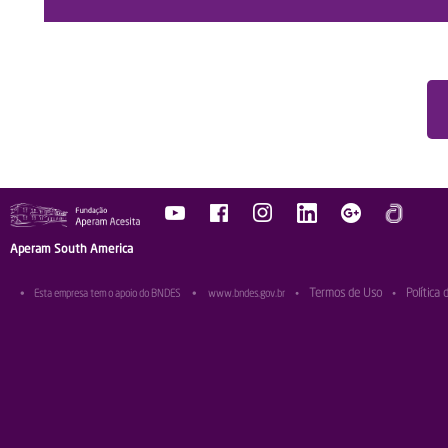
Aperam South America
Termos de Uso
Política 
•
Esta empresa tem o apoio do BNDES
•
www.bndes.gov.br
•
•