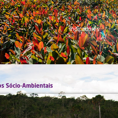
Indicadores
os Sócio-Ambientais
-