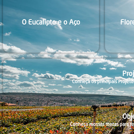
O Eucalipto e o Aço
Flor
Pro
Conheça os principais Projet
Obj
Conheça mossas metas para re