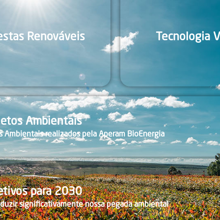
estas Renováveis
Tecnologia 
jetos Ambientais
os Ambientais realizados pela Aperam BioEnergia
etivos para 2030
duzir significativamente nossa pegada ambiental