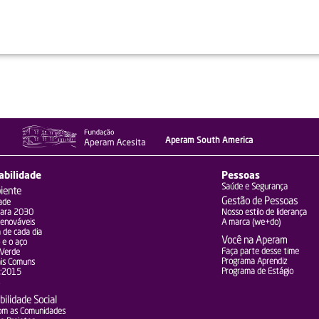
idas mais comuns
 eucalipto com a fauna, a água e o solo.
Aperam South America
abilidade
Pessoas
Saúde e Segurança
iente
Gestão de Pessoas
ade
para 2030
Nosso estilo de liderança
Renováveis
A marca (we+do)
 de cada dia
Você na Aperam
 e o aço
Faça parte desse time
 Verde
Programa Aprendiz
is Comuns
Programa de Estágio
:2015
ilidade Social
om as Comunidades