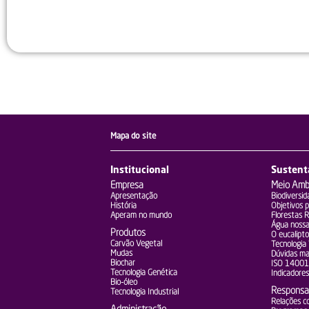
Dúv
Conheça a relação do
Mapa do site
Institucional
Sustent
Empresa
Meio Amb
Apresentação
Biodiversid
História
Objetivos 
Aperam no mundo
Florestas 
Água nossa
Produtos
O eucalipto
Carvão Vegetal
Tecnologia
Mudas
Dúvidas ma
Biochar
ISO 14001
Tecnologia Genética
Indicadores
Bio-óleo
Responsab
Tecnologia Industrial
Relações c