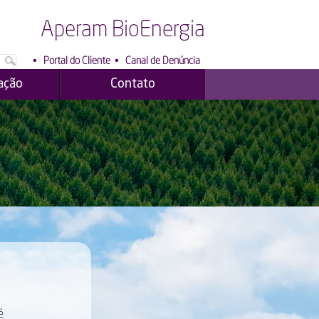
Aperam BioEnergia
•
Portal do Cliente
•
Canal de Denúncia
ação
Contato
é