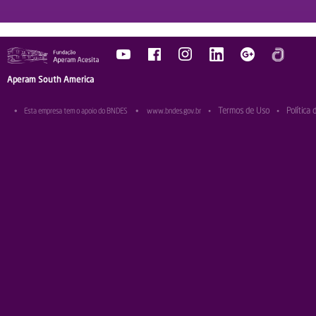
Aperam South America
Termos de Uso
Política 
•
Esta empresa tem o apoio do BNDES
•
www.bndes.gov.br
•
•