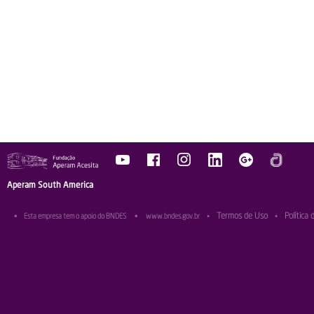
Aperam South America
Termos de Uso
Política 
•
Esta empresa tem o apoio do BNDES
•
www.bndes.gov.br
•
•