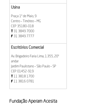
Usina
Praça 1º de Maio, 9
Centro – Timóteo – MG
CEP 35180-018
T
31 3849 7000
F
31 3849 7777
Escritórios Comercial
Av. Brigadeiro Faria Lima, 1.355, 20º
andar
Jardim Paulistano – São Paulo – SP
CEP 01452-919
T
11 3818 1700
F
11 3816 0781
Fundação Aperam Acesita