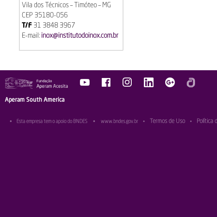
Vila dos Técnicos – Timóteo – MG
CEP 35180-056
T/F
31 3848 3967
E-mail:
inox@institutodoinox.com.br
Aperam South America
Termos de Uso
Política 
•
Esta empresa tem o apoio do BNDES
•
www.bndes.gov.br
•
•