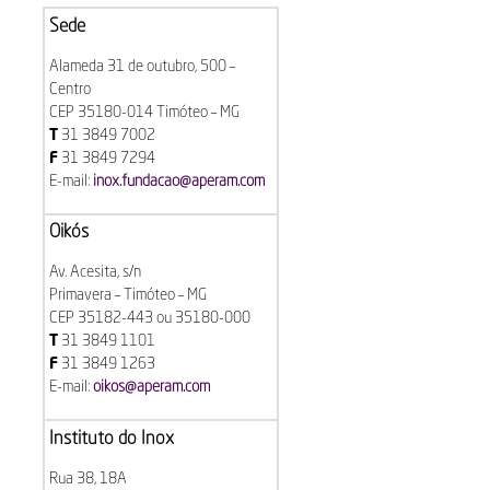
Sede
Alameda 31 de outubro, 500 –
Centro
CEP 35180-014 Timóteo – MG
T
31 3849 7002
F
31 3849 7294
E-mail:
inox.fundacao@aperam.com
Oikós
Av. Acesita, s/n
Primavera – Timóteo – MG
CEP 35182-443 ou 35180-000
T
31 3849 1101
F
31 3849 1263
E-mail:
oikos@aperam.com
Instituto do Inox
Rua 38, 18A