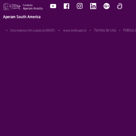
Aperam South America
Termos de Uso
Política 
•
Esta empresa tem o apoio do BNDES
•
www.bndes.gov.br
•
•