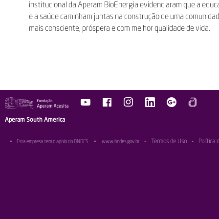
institucional da Aperam BioEnergia evidenciaram que a edu
e a saúde caminham juntas na construção de uma comunida
mais consciente, próspera e com melhor qualidade de vida.
Aperam South America
Termos de Uso
Política 
•
Esta empresa tem o apoio do BNDES
•
www.bndes.gov.br
•
•