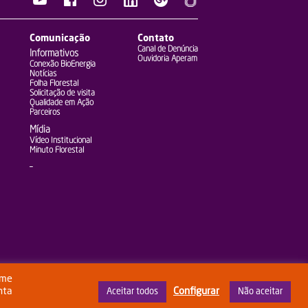
Comunicação
Contato
Canal de Denúncia
Informativos
Ouvidoria Aperam
Conexão BioEnergia
Notícias
Folha Florestal
Solicitação de visita
Qualidade em Ação
Parceiros
Mídia
Vídeo Institucional
Minuto Florestal
–
rme
nta
Configurar
Aceitar todos
Não aceitar
gurações