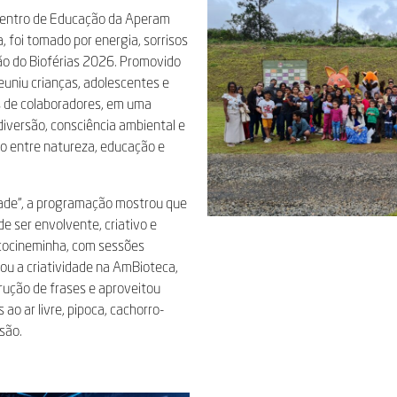
o Centro de Educação da Aperam
, foi tomado por energia, sorrisos
ão do Bioférias 2026. Promovido
euniu crianças, adolescentes e
res de colaboradores, em uma
diversão, consciência ambiental e
o entre natureza, educação e
dade”, a programação mostrou que
e ser envolvente, criativo e
Ecocineminha, com sessões
ou a criatividade na AmBioteca,
rução de frases e aproveitou
ao ar livre, pipoca, cachorro-
são.