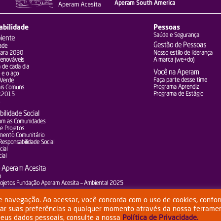
Aperam South America
abilidade
Pessoas
Saúde e Segurança
iente
Gestão de Pessoas
ade
para 2030
Nosso estilo de liderança
Renováveis
A marca (we+do)
 de cada dia
Você na Aperam
 e o aço
Faça parte desse time
 Verde
Programa Aprendiz
is Comuns
Programa de Estágio
:2015
ilidade Social
om as Comunidades
e Projetos
mento Comunitário
 Responsabilidade Social
ial
ial
 Aperam Acesita
o
Projetos Fundação Aperam Acesita – Ambiental 2025
de navegação. Ao acessar, você concorda com o uso de cookies, confo
rar suas preferências a qualquer momento através da nossa ferrame
Termos de Uso
Política de Privacidade
Política de Cookies
/ Confi
w.bndes.gov.br
•
•
•
seus dados pessoais, consulte a nossa
Política de Privacidade.