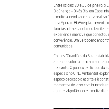
Entre os dias 20 e 23 de janeiro, 
BioEnergia – Oikós Bio, em Capelinha
e muito aprendizado com a realizaç
pela Aperam BioEnergia, o evento r
famílias inteiras, incluindo familia
experiência imersiva que conectou 
convivência. Um verdadeiro encontr
comunidade.
Com os “Guardiões da Sustentabili
aprender sobre o meio ambiente pod
marcante. O público participou do 
especiais no CINE Ambiental, explor
espaço dedicado à escrita e à const
momentos de lazer com brincadeiras 
quente, algodão-doce e muita diver