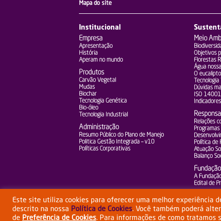
Mapa do site
Institucional
Sustent
Empresa
Meio Amb
Apresentação
Biodiversid
História
Objetivos 
Aperam no mundo
Florestas 
Água nossa
Produtos
O eucalipto
Carvão Vegetal
Tecnologia
Mudas
Dúvidas ma
Biochar
ISO 14001
Tecnologia Genética
Indicadores
Bio-óleo
Responsab
Tecnologia Industrial
Relações c
Administração
Programas 
Resumo Público do Plano de Manejo
Desenvolvi
Politica Gestão Integrada – v10
Política de
Políticas Corporativas
Atuação Soc
Balanço Soc
Fundação
A Fundaçã
Edital de 
Este site utiliza cookies para oferecer uma melhor experiência 
descrito na nossa
Política de Cookies
. Você também poderá alte
•
Esta empresa tem o apoio do BNDES
•
ww
de
Preferência de Cookies
. Para informações de como tratamos 