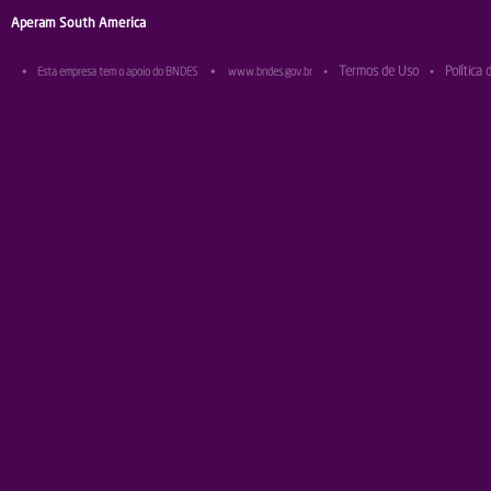
Aperam South America
Termos de Uso
Política 
•
Esta empresa tem o apoio do BNDES
•
www.bndes.gov.br
•
•