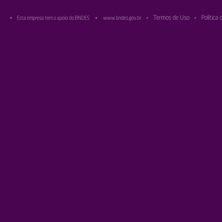
Termos de Uso
Política 
•
Esta empresa tem o apoio do BNDES
•
www.bndes.gov.br
•
•