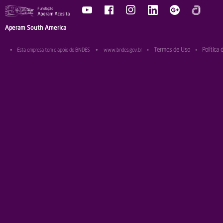
Aperam South America
Termos de Uso
Política 
•
Esta empresa tem o apoio do BNDES
•
www.bndes.gov.br
•
•